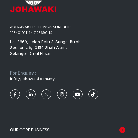
JOHAWAKI HOLDINGS SDN. BHD.
198401014134 (126690-K)
Lot 3669, Jalan Batu 3-Sungai Buloh,
Section U6,40150 Shah Alam,
Selangor Darul Ehsan.
For Enquiry :
info@johawaki.com.my
OUR CORE BUSINESS
Engineering & Construction
Johawaki Construction Sdn Bhd
Road Maintenance
Belati Wangsa (M) Sdn Bhd
Development & Property
Johawaki Development Sdn Bhd
Plantation & Farm
Johawaki Plantation Sdn Bhd
Hospitality
JH Hospitality Sdn Bhd
Ventures & Investments
Johawaki Ventures Sdn Bhd
Kilang Kelapa Sawit Lekir (KKSL)