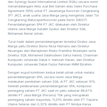
dan Synergy Quest International Limited (SQIL) secara resmi
menandatangani Akta Jual Beli Saham atau Sales Purchase
Agreement (SPA) untuk PT Jasamarga Kunciran Cengkareng
(PT JKC), anak usaha Jasa Marga yang mengelola Jalan Tol
Cengkareng-BatuceperKunciran pada Senin (08/07).
Penandatanganan SPA PT JKC dilakukan oleh Direktur
Utama Jasa Marga Subakti Syukur dan Direktur SQIL
Mohamad Akmal Johari.
Turut hadir dalam penandatanganan tersebut Direksi Jasa
Marga yaitu Direktur Bisnis Reza Febriano dan Direktur
Keuangan dan Manajemen Risiko Pramitha Wulanjani serta
Direktur SQIL Mohamed Salahudeen Sahul Hamid, Chairman
Kumpulan Johawaki Datuk Ir. Hamzah Hasan, dan Direktur
Kumpulan Johawaki Datuk Fazlur Rahman KMM Ebrahim.
Dengan wujud komitmen kedua belah pihak untuk melalui
penandatanganan SPA, secara resmi Jasa Marga
melakukan pembelian saham SQIL di PT JKC sebesar 10%.
Setelah pelaksanaan penandatanganan SPA, komposisi
pemegang saham PT JKC saat ini yaitu sebesar 88,67%
dimiliki PT Jasa Marga (Persero) Tbk yang merupakan
pemegang saham mayoritas, 11,01% dimiliki oleh PT Triputra
Utama Selaras dan 0,32% dimiliki oleh PT Nindya Karya