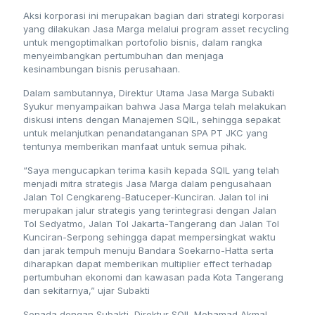
Aksi korporasi ini merupakan bagian dari strategi korporasi
yang dilakukan Jasa Marga melalui program asset recycling
untuk mengoptimalkan portofolio bisnis, dalam rangka
menyeimbangkan pertumbuhan dan menjaga
kesinambungan bisnis perusahaan.
Dalam sambutannya, Direktur Utama Jasa Marga Subakti
Syukur menyampaikan bahwa Jasa Marga telah melakukan
diskusi intens dengan Manajemen SQIL, sehingga sepakat
untuk melanjutkan penandatanganan SPA PT JKC yang
tentunya memberikan manfaat untuk semua pihak.
“Saya mengucapkan terima kasih kepada SQIL yang telah
menjadi mitra strategis Jasa Marga dalam pengusahaan
Jalan Tol Cengkareng-Batuceper-Kunciran. Jalan tol ini
merupakan jalur strategis yang terintegrasi dengan Jalan
Tol Sedyatmo, Jalan Tol Jakarta-Tangerang dan Jalan Tol
Kunciran-Serpong sehingga dapat mempersingkat waktu
dan jarak tempuh menuju Bandara Soekarno-Hatta serta
diharapkan dapat memberikan multiplier effect terhadap
pertumbuhan ekonomi dan kawasan pada Kota Tangerang
dan sekitarnya,” ujar Subakti
Senada dengan Subakti, Direktur SQIL Mohamad Akmal