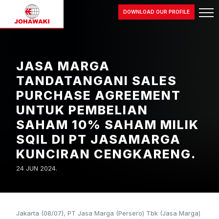
JASA MARGA
DOWNLOAD OUR PROFILE
TANDATANGANI SALES
PURCHASE AGREEMENT
UNTUK PEMBELIAN
SAHAM 10% SAHAM
JASA MARGA
MILIK SQIL DI PT
TANDATANGANI SALES
JASAMARGA KUNCIRAN
PURCHASE AGREEMENT
CENGKARENG.
UNTUK PEMBELIAN
8 Jul 2024
SAHAM 10% SAHAM MILIK
SQIL DI PT JASAMARGA
KUNCIRAN CENGKARENG.
24 JUN 2024.
Jakarta (08/07), PT Jasa Marga (Persero) Tbk (Jasa Marga)